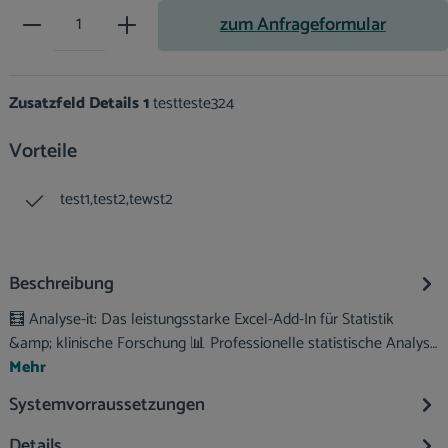
Produkt Anzahl: Gib den gewünsch
zum Anfrageformular
Zusatzfeld Details 1
testteste324
Vorteile
test1,test2,tewst2
Beschreibung
🧮 Analyse-it: Das leistungsstarke Excel-Add-In für Statistik
&amp; klinische Forschung 📊 Professionelle statistische Analys…
Mehr
Systemvorraussetzungen
Details