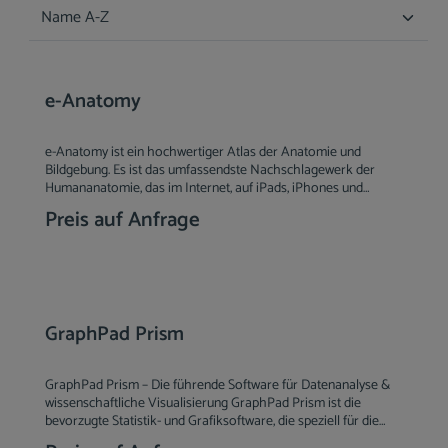
e-Anatomy
e-Anatomy ist ein hochwertiger Atlas der Anatomie und
Bildgebung. Es ist das umfassendste Nachschlagewerk der
Humananatomie, das im Internet, auf iPads, iPhones und
Android-Geräten verfügbar ist. Erkunden Sie detaillierte
Preis auf Anfrage
anatomische Ansichten und verschiedene Modalitäten (über
8.900 anatomische Strukturen und mehr als 870.000 übersetzte
Beschriftungen) mit Röntgen-, CT- und MRT-Aufnahmen,
anatomischen Diagrammen und nuklearmedizinischen
Aufnahmen. In 12 Sprachen verfügbar.
GraphPad Prism
GraphPad Prism – Die führende Software für Datenanalyse &
wissenschaftliche Visualisierung GraphPad Prism ist die
bevorzugte Statistik- und Grafiksoftware, die speziell für die
wissenschaftliche Forschung entwickelt wurde. Wissenschaftler