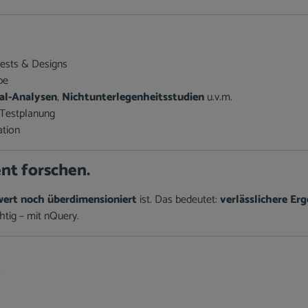
Tests & Designs
be
al-Analysen
,
Nichtunterlegenheitsstudien
u.v.m.
Testplanung
ation
ent forschen.
ert noch überdimensioniert
ist. Das bedeutet:
verlässlichere Er
htig – mit nQuery.
.