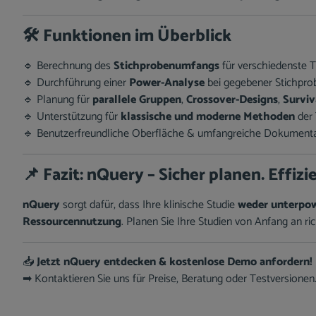
🛠️
Funktionen im Überblick
🔹 Berechnung des
Stichprobenumfangs
für verschiedenste 
🔹 Durchführung einer
Power-Analyse
bei gegebener Stichpro
🔹 Planung für
parallele Gruppen
,
Crossover-Designs
,
Surviv
🔹 Unterstützung für
klassische und moderne Methoden
der 
🔹 Benutzerfreundliche Oberfläche & umfangreiche Dokument
📌
Fazit: nQuery – Sicher planen. Effizi
nQuery
sorgt dafür, dass Ihre klinische Studie
weder unterpow
Ressourcennutzung
. Planen Sie Ihre Studien von Anfang an ric
📥
Jetzt nQuery entdecken & kostenlose Demo anfordern!
➡ Kontaktieren Sie uns für Preise, Beratung oder Testversionen