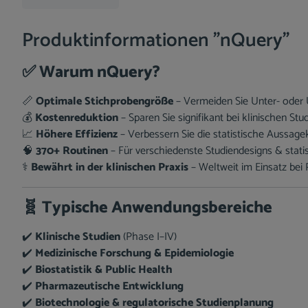
Produktinformationen "nQuery"
✅
Warum nQuery?
📏
Optimale Stichprobengröße
– Vermeiden Sie Unter- oder 
💰
Kostenreduktion
– Sparen Sie signifikant bei klinischen St
📈
Höhere Effizienz
– Verbessern Sie die statistische Aussage
🧠
370+ Routinen
– Für verschiedenste Studiendesigns & stati
⚕️
Bewährt in der klinischen Praxis
– Weltweit im Einsatz bei
🧬
Typische Anwendungsbereiche
✔️
Klinische Studien
(Phase I–IV)
✔️
Medizinische Forschung & Epidemiologie
✔️
Biostatistik & Public Health
✔️
Pharmazeutische Entwicklung
✔️
Biotechnologie & regulatorische Studienplanung